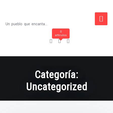
Saltar
al
contenido
Un pueblo que encanta…
0
artículos
Categoría:
Uncategorized